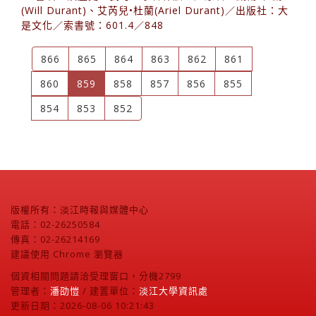
(Will Durant)、艾芮兒•杜蘭(Ariel Durant)／出版社：大
是文化／索書號：601.4／848
866
865
864
863
862
861
(current)
860
859
858
857
856
855
854
853
852
版權所有：淡江時報與媒體中心
電話：02-26250584
傳真：02-26214169
建議使用 Chrome 瀏覽器
個資相關問題請洽受理窗口，分機2799
管理者：
潘劭愷
/ 建置單位：
淡江大學資訊處
更新日期：2026-08-06 10:21:43