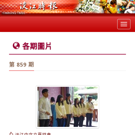
Toggl
navig
各期圖片
第 859 期
淡江中文立夏詩會