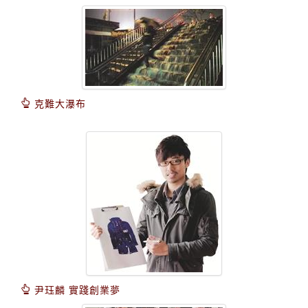
克難大瀑布
尹珏麟 實踐創業夢