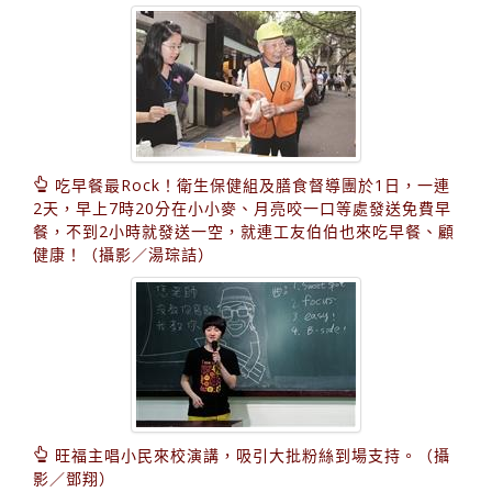
吃早餐最Rock！衛生保健組及膳食督導團於1日，一連
2天，早上7時20分在小小麥、月亮咬一口等處發送免費早
餐，不到2小時就發送一空，就連工友伯伯也來吃早餐、顧
健康！（攝影／湯琮詰）
旺福主唱小民來校演講，吸引大批粉絲到場支持。（攝
影／鄧翔）