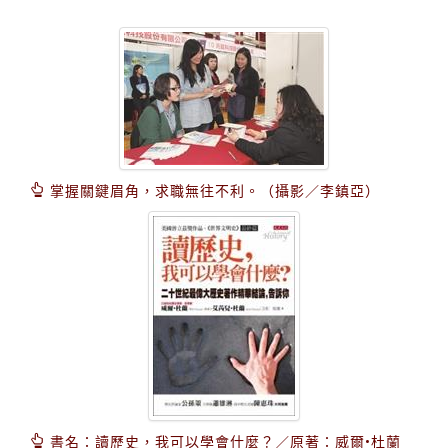
掌握關鍵眉角，求職無往不利。（攝影／李鎮亞）
書名：讀歷史，我可以學會什麼？／原著：威爾•杜蘭