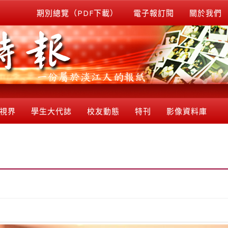
期別總覽（PDF下載）
電子報訂閱
關於我們
視界
學生大代誌
校友動態
特刊
影像資料庫