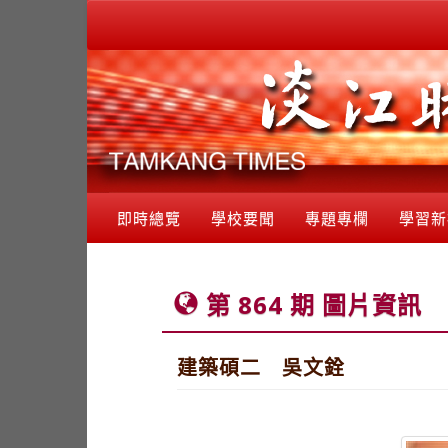
即時總覽
學校要聞
專題專欄
學習新
第 864 期 圖片資訊
建築碩二 吳文銓