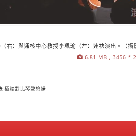
傑（右）與通核中心教授李珮瑜（左）連袂演出。（攝影
6.81 MB , 3456 * 
表 極端對比琴聲悠揚