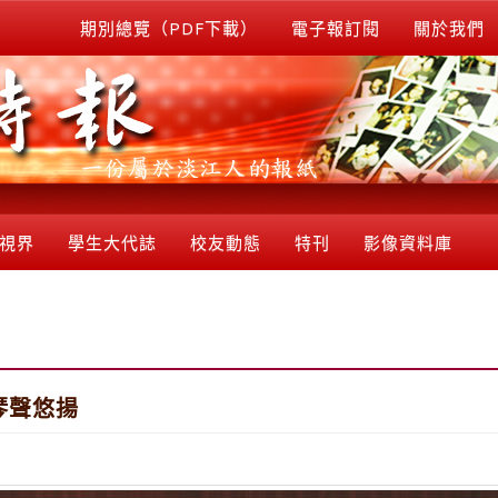
期別總覽（PDF下載）
電子報訂閱
關於我們
視界
學生大代誌
校友動態
特刊
影像資料庫
琴聲悠揚