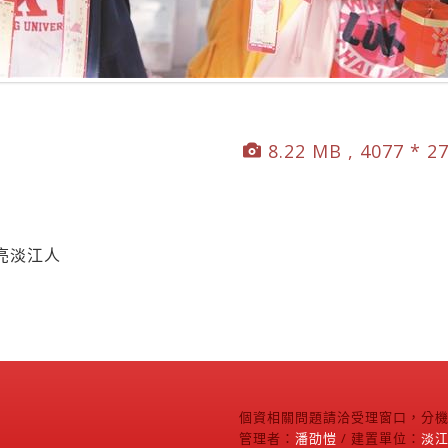
8.22 MB , 4077 * 2
亮淡江人
個資相關問題請洽受理窗口，分機2
管理者：
潘劭愷
/ 建置單位：
淡