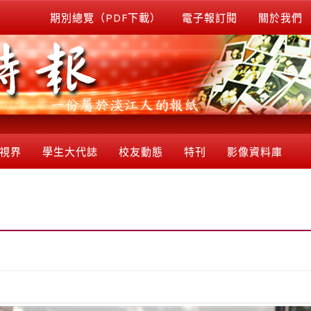
期別總覽（PDF下載）
電子報訂閱
關於我們
視界
學生大代誌
校友動態
特刊
影像資料庫