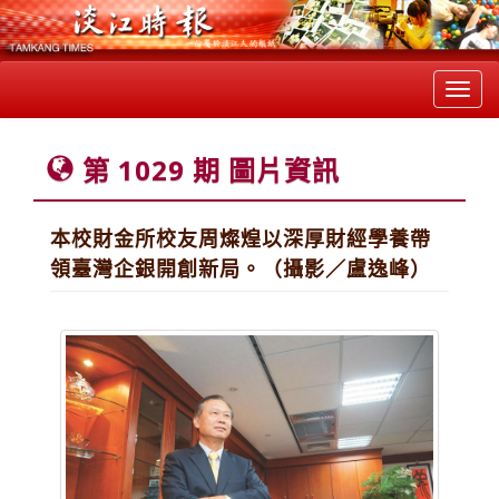
Toggl
navig
第 1029 期 圖片資訊
本校財金所校友周燦煌以深厚財經學養帶
領臺灣企銀開創新局。（攝影／盧逸峰）