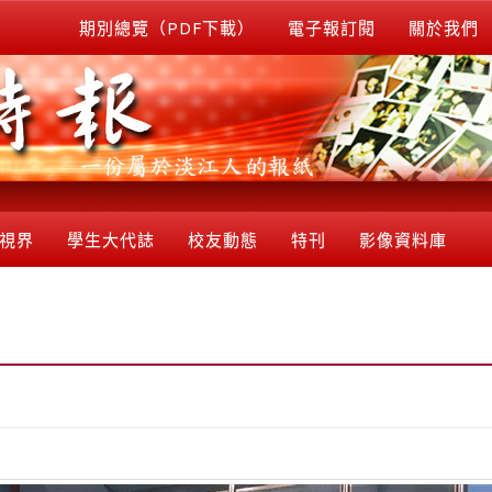
期別總覽（PDF下載）
電子報訂閱
關於我們
視界
學生大代誌
校友動態
特刊
影像資料庫