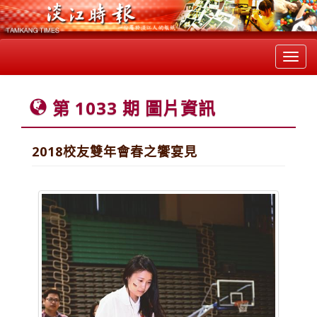
Toggl
navig
第 1033 期 圖片資訊
2018校友雙年會春之饗宴見