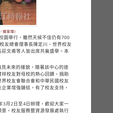
影／閩家瑋）
校園舉行，雖然天候不佳仍有700
國校友總會理事長陳定川、世界校友
長莊文甫等人皆出席共襄盛舉。本
窺見未來的樣貌，隨著該中心的逐
健祥校友對母校的熱心回饋，捐助
世界校友會聯合會和中華民國校友
友企業增強鏈結，有了校友支持，
年3月2日至4日辦理，歡迎大家一
願景。校友服務暨資源發展處執行