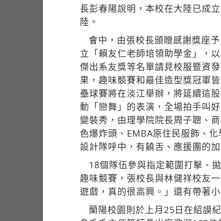
長彭春陽說明，本校在大陸已成立
陸。
會中，由張校長頒贈感謝獎座予1
立「賴友仁老師培領助學金」，以
傑出系友獎等名單請見校服暨資
果，趣味競賽和最佳造型獎冠軍皆由
壘球賽將在淡江舉辦，將延續這股
動「戀舞」的表演，全場拍手叫好
變裝秀，由理學院院長周子聰、商
色爆炸頭、EMBA原住民服飾、
設計隊呼中，有饒舌、應援團的加
18個隊伍參與指定範圍打擊、
趣味競賽，張校長與林健祥校友一
遊戲，真的很高興。」還有帶著小
蘭陽校園則於上月25日在紹謨