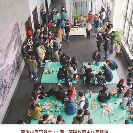
蘭陽校園野餐會。( 圖／蘭陽校園主任室提供 )