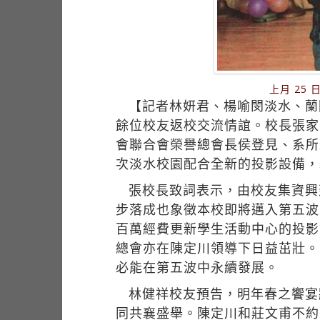
上月 25
【記者林妍君、楊喻閔淡水、蘭陽
餘位校友返校交流情誼。校長張家
會聯合會榮譽總會長侯登見、系所
次淡水校園配合全新的投影設備，
張校長致詞表示，由校友集資興
步落成也象徵本校即將邁入第五波
百萬經費更新學生活動中心的投影
總會亦在陳定川領導下日益茁壯。
必能在第五波中永續發展。
林健祥校友預告，明年春之饗宴
同共襄盛舉。陳定川和莊文甫不約