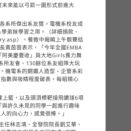
望未來能以弓箭一圖形式前進大
位各系所傑出系友獎。電機系校友成
系學弟妹學習之用。（詳細捐款、
-summary.asp）。餐敘中揭曉上午競賽結
長黃茵茵表示，「今年全國EMBA
美慶豐收」與大地Girls賣力舞
系所友會、130餘位系友組隊大玩
分。機電系的鋼鐵人造型、企管系彩
意指數與吸睛程度破表，每組精心
球上籃，以及頭頂標靶接飛鑣球6項
「與許久未見的同學一起進行趣味
江人的向心力，感覺很棒。」
園主任林志鴻、全發院院長劉艾華、