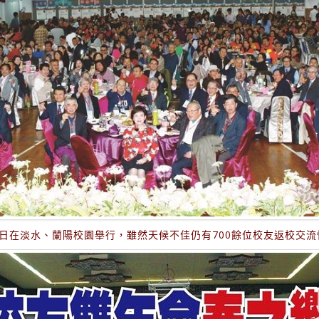
25日在淡水、蘭陽校園舉行，雖然天候不佳仍有700餘位校友返校交