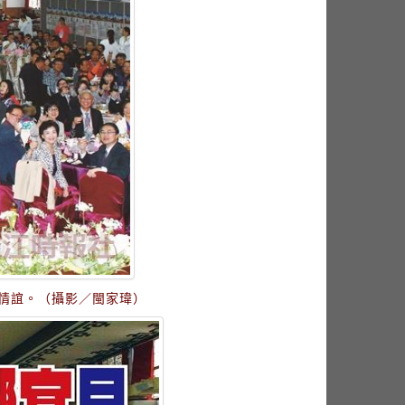
流情誼。（攝影／閩家瑋）