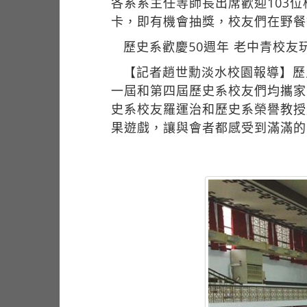
各系系主任等師長出席歡迎103
卡，即有機會抽獎，校友們在野餐
歷史系歡慶50週年 老中青校友
【記者趙世勳淡水校園報導】歷史
一屆和第四屆歷史系校友們均攜家
史系校友羅運治和歷史系榮譽教授
果遊戲，讓與會者都感受到滿滿的