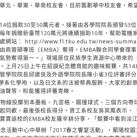
華北、華東、華南校友會，目前籌劃華中校友會，希
4位捐款30至50萬元者，接著由各學院院長頒發53
每年捐贈新臺幣120萬元將連續捐助10年，幫助電機
發處網站：
http://www.fl.tku.edu.tw/news
商管碩專班（EMBA）奪得，EMBA聯合同學會理事
氣勢奪得第一。」現場原住民族學生資源中心帶來的「阿
。上月25日上午在紹謨紀念體育館的趣味競賽，共14
管學院院長邱建良及外語學院院長陳小雀3位評審評
化學系化學袍，以及日文系的法被祭典服飾，大家的創
油聲等，盼能獲得評審青睞。
拋物線投擲到本壘板、九宮格、踢撞球式、三個方向帶
起同歡，最後張校長得分。資工系校友吳英鳳表示，
寶寶返校的EMBA校友羅辛耕分享，「競賽中看到淡
紀念活動中心中舉辦「2017春之饗宴活動」，蘭陽校