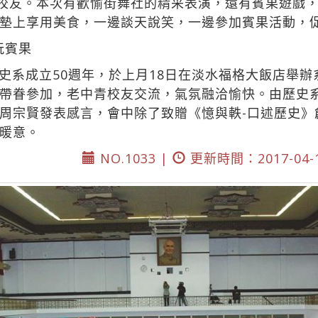
位校友。本次有歡愉街舞社的精采表演，還有賓果遊戲
墊上享用美食，一邊談天說笑，一邊參加賓果活動，
玩賓果
系成立50週年，於上月18日在淡水福格大飯店舉辦系
帶眷參加，老中青校友交流，氣氛融洽愉快。由歷史
周宗賢發表感言，會中除了致贈《憶與軼-口述歷史》
暖意。
NO.1033 |
更新時間：2017-04-