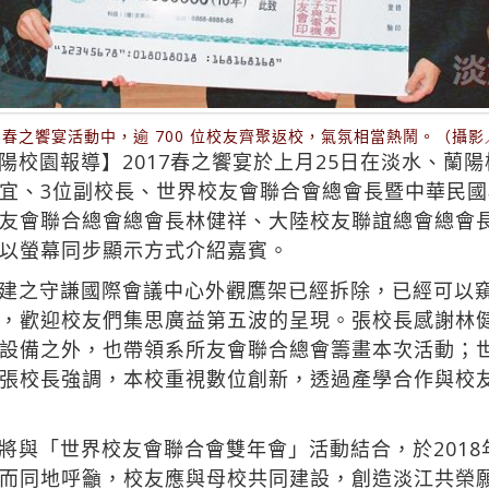
 日春之饗宴活動中，逾 700 位校友齊聚返校，氣氛相當熱鬧。（攝
校園報導】2017春之饗宴於上月25日在淡水、蘭陽
宜、3位副校長、世界校友會聯合會總會長暨中華民
友會聯合總會總會長林健祥、大陸校友聯誼總會總會
以螢幕同步顯示方式介紹嘉賓。
建之守謙國際會議中心外觀鷹架已經拆除，已經可以
，歡迎校友們集思廣益第五波的呈現。張校長感謝林
設備之外，也帶領系所友會聯合總會籌畫本次活動；
張校長強調，本校重視數位創新，透過產學合作與校
將與「世界校友會聯合會雙年會」活動結合，於2018
而同地呼籲，校友應與母校共同建設，創造淡江共榮