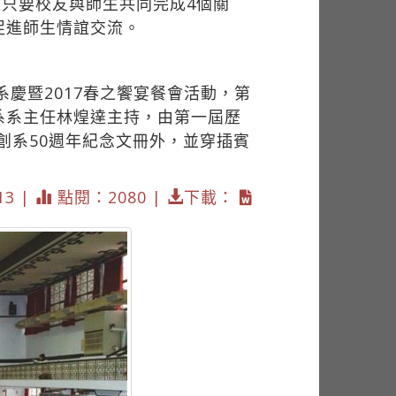
，只要校友與師生共同完成4個關
促進師生情誼交流。
慶暨2017春之饗宴餐會活動，第
系系主任林煌達主持，由第一屆歷
創系50週年紀念文冊外，並穿插賓
13 |
點閱：2080 |
下載：