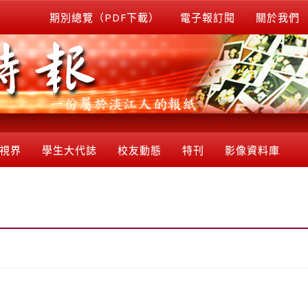
期別總覽（PDF下載）
電子報訂閱
關於我們
視界
學生大代誌
校友動態
特刊
影像資料庫