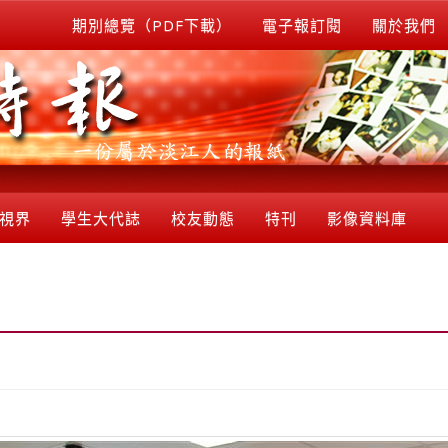
期別總覽（PDF下載）
電子報訂閱
關於我們
視界
學生大代誌
校友動態
特刊
影像資料庫