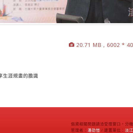
20.71 MB , 6002 * 4
享生涯規畫的膽識
個資相關問題請洽受理窗口，分機2
管理者：
潘劭愷
/ 建置單位：
淡