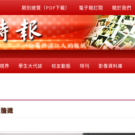
期別總覽（PDF下載）
電子報訂閱
關於我們
視界
學生大代誌
校友動態
特刊
影像資料庫
的膽識