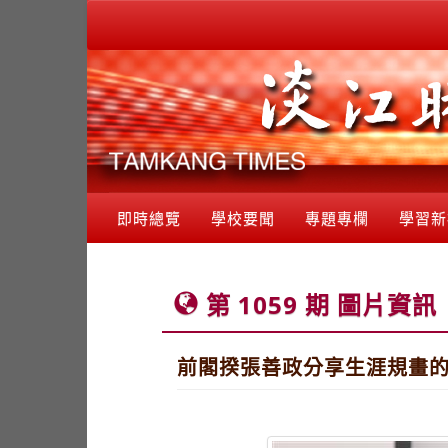
即時總覽
學校要聞
專題專欄
學習新
第 1059 期 圖片資訊
前閣揆張善政分享生涯規畫