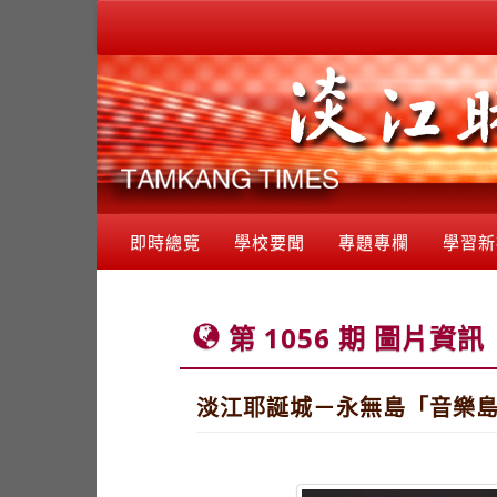
即時總覽
學校要聞
專題專欄
學習新
第 1056 期 圖片資訊
淡江耶誕城－永無島「音樂