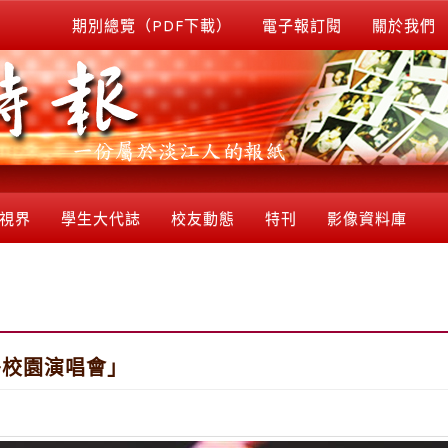
期別總覽（PDF下載）
電子報訂閱
關於我們
視界
學生大代誌
校友動態
特刊
影像資料庫
島校園演唱會」