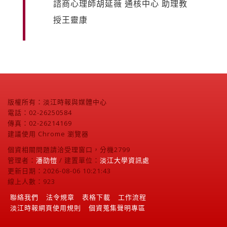
諮商心理師胡延薇 通核中心 助理教
授王靈康
版權所有：淡江時報與媒體中心
電話：02-26250584
傳真：02-26214169
建議使用 Chrome 瀏覽器
個資相關問題請洽受理窗口，分機2799
管理者：
潘劭愷
/ 建置單位：
淡江大學資訊處
更新日期：2026-08-06 10:21:43
線上人數：923
聯絡我們
法令規章
表格下載
工作流程
淡江時報網頁使用規則
個資蒐集聲明專區