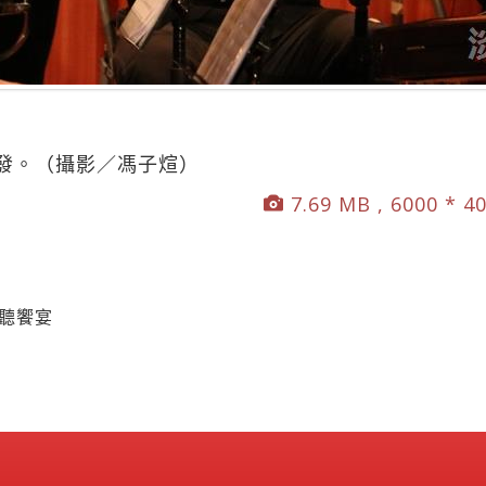
發。（攝影／馮子煊）
7.69 MB , 6000 * 4
視聽饗宴