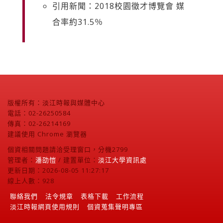
引用新聞：2018校園徵才博覽會 媒
合率約31.5％
版權所有：淡江時報與媒體中心
電話：02-26250584
傳真：02-26214169
建議使用 Chrome 瀏覽器
個資相關問題請洽受理窗口，分機2799
管理者：
潘劭愷
/ 建置單位：
淡江大學資訊處
更新日期：2026-08-05 11:27:17
線上人數：928
聯絡我們
法令規章
表格下載
工作流程
淡江時報網頁使用規則
個資蒐集聲明專區