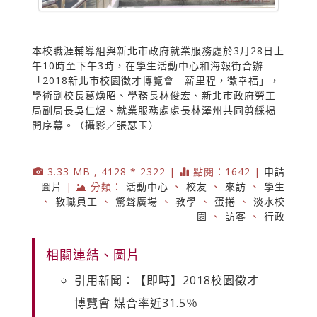
本校職涯輔導組與新北市政府就業服務處於3月28日上
午10時至下午3時，在學生活動中心和海報街合辦
「2018新北市校園徵才博覽會－薪里程，徵幸福」，
學術副校長葛煥昭、學務長林俊宏、新北市政府勞工
局副局長吳仁煜、就業服務處處長林澤州共同剪綵揭
開序幕。（攝影／張瑟玉）
3.33 MB , 4128 * 2322 |
點閱：1642 |
申請
圖片
|
分類：
活動中心
、
校友
、
來訪
、
學生
、
教職員工
、
驚聲廣場
、
教學
、
蛋捲
、
淡水校
園
、
訪客
、
行政
相關連結、圖片
引用新聞：【即時】2018校園徵才
博覽會 媒合率近31.5％