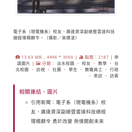
電子系（現電機系）校友、廣達資深副總暨雲達科技
總經理楊麒令。（攝影／吳婕淩）
13.63 MB , 4496 * 3000 |
點閱：2187 |
申
請圖片
|
分類：
淡水校園
、
校友
、
教學
、
台
北校園
、
訪視
、
社團
、
學生
、
教職員工
、
行政
、
來訪
、
訪客
相關連結、圖片
引用新聞：電子系（現電機系）校
友、廣達資深副總暨雲達科技總經
理楊麒令 勇於改變 熱情開創未來