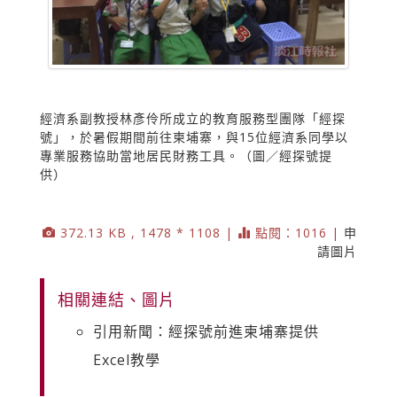
經濟系副教授林彥伶所成立的教育服務型團隊「經探
號」，於暑假期間前往柬埔寨，與15位經濟系同學以
專業服務協助當地居民財務工具。（圖／經探號提
供）
372.13 KB , 1478 * 1108 |
點閱：1016 |
申
請圖片
相關連結、圖片
引用新聞：經探號前進柬埔寨提供
Excel教學