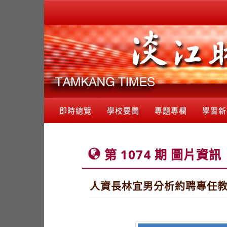
即時總覽
學校要聞
專題專欄
學習新
第 1074 期 圖片資訊
人資長林宜男分析約聘專任