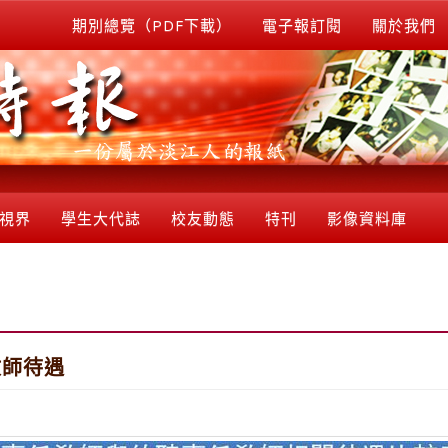
期別總覽（PDF下載）
電子報訂閱
關於我們
視界
學生大代誌
校友動態
特刊
影像資料庫
教師待遇