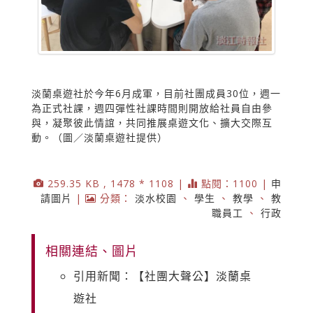
淡蘭桌遊社於今年6月成軍，目前社團成員30位，週一
為正式社課，週四彈性社課時間則開放給社員自由參
與，凝聚彼此情誼，共同推展桌遊文化、擴大交際互
動。（圖／淡蘭桌遊社提供）
259.35 KB , 1478 * 1108 |
點閱：1100 |
申
請圖片
|
分類：
淡水校園
、
學生
、
教學
、
教
職員工
、
行政
相關連結、圖片
引用新聞：【社團大聲公】淡蘭桌
遊社