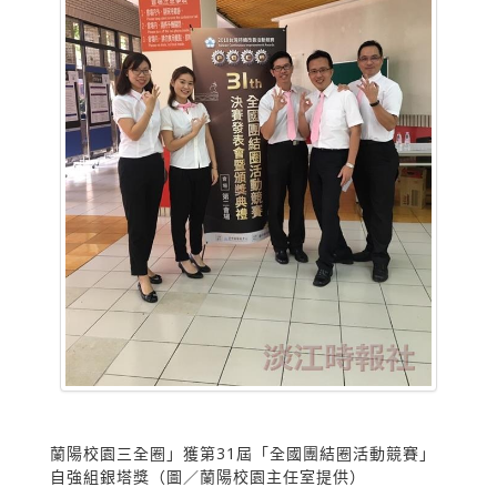
蘭陽校園三全圈」獲第31屆「全國團結圈活動競賽」
自強組銀塔獎（圖／蘭陽校園主任室提供）