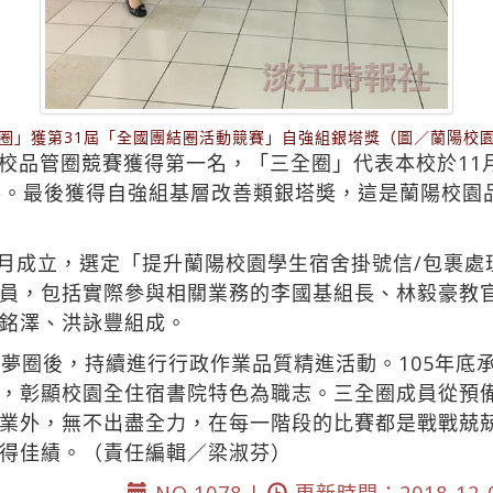
圈」獲第31屆「全國團結圈活動競賽」自強組銀塔獎（圖／蘭陽校
校品管圈競賽獲得第一名，「三全圈」代表本校於11
賽。最後獲得自強組基層改善類銀塔奬，這是蘭陽校園
11月成立，選定「提升蘭陽校園學生宿舍掛號信/包裹
員，包括實際參與相關業務的李國基組長、林毅豪教
銘澤、洪詠豐組成。
立夢圈後，持續進行行政作業品質精進活動。105年底
，彰顯校園全住宿書院特色為職志。三全圈成員從預
業外，無不出盡全力，在每一階段的比賽都是戰戰兢
得佳績。（責任編輯／梁淑芬）