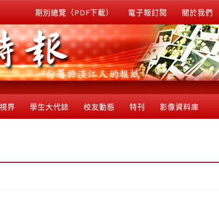
期別總覽（PDF下載）
電子報訂閱
關於我們
視界
學生大代誌
校友動態
特刊
影像資料庫