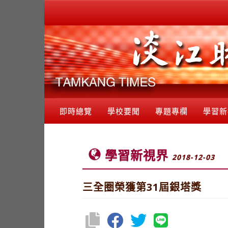
即時總覽
學校要聞
專題專欄
學習新
學習新視界
2018-12-03
三全圈榮獲第31屆銀塔獎