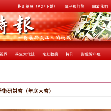
期別總覽（PDF下載）
電子報訂閱
關於我們
視界
學生大代誌
校友動態
特刊
影像資料庫
際學術研討會（年底大會）