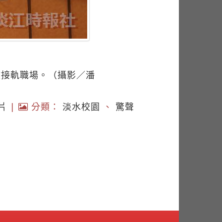
效接軌職場。（攝影／潘
片
|
分類：
淡水校園
、
驚聲