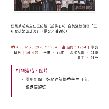
建築系前系主任王紀鯤（前排右6）自美返校頒發「王
紀鯤建築設計獎」（攝影／潘劭愷）
4.85 MB , 2976 * 1984 |
點閱：1264 |
申請
圖片
|
分類：
學生
、
行政
、
淡水校園
、
教職
員工
、
教學
相關連結、圖片
引用新聞：鼓勵建築優秀學生 王紀
鯤返臺頒獎