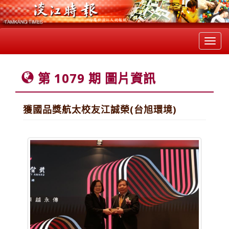
Toggl
navig
第 1079 期 圖片資訊
獲國品獎航太校友江誠榮(台旭環境)