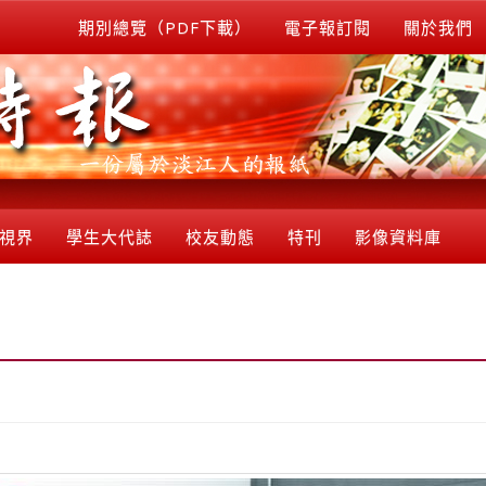
期別總覽（PDF下載）
電子報訂閱
關於我們
視界
學生大代誌
校友動態
特刊
影像資料庫