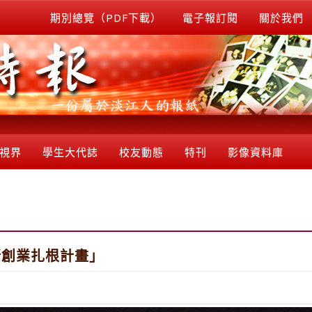
期別總覽（PDF下載）
電子報訂閱
關於我們
視界
學生大代誌
校友動態
特刊
影像資料庫
新創業扎根計畫」