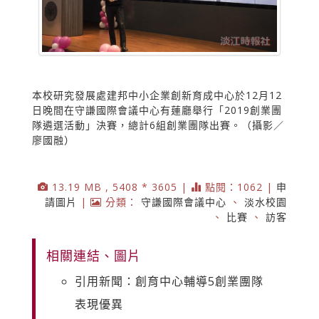
本校研究發展處建邦中小企業創新育成中心於12月12
日晚間在守謙國際會議中心有蓮廳舉行「2019創業團
隊遴選活動」決賽，總計6組創業團隊出賽。（攝影／
廖國融）
13.19 MB , 5408 * 3605 |
點閱：1062 |
申
請圖片
|
分類：
守謙國際會議中心
、
淡水校園
、
比賽
、
訪客
相關連結、圖片
引用新聞：創育中心輔導5創業團隊
表現優異