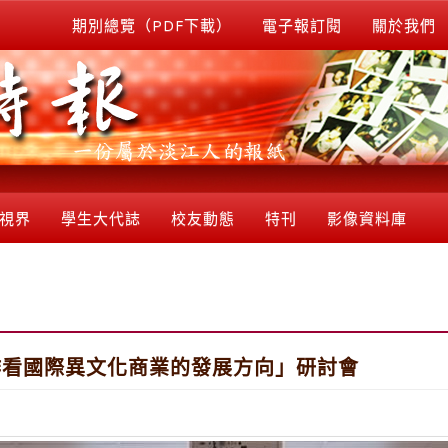
期別總覽（PDF下載）
電子報訂閱
關於我們
視界
學生大代誌
校友動態
特刊
影像資料庫
作看國際異文化商業的發展方向」研討會