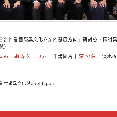
日合作看國際異文化商業的發展方向」研討會，探討異文
依絨）
2656 |
點閱：1067 |
申請圖片
|
分類：
淡水校
議異文化與Cool Japan