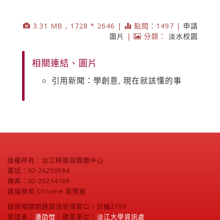
3.31 MB , 1728 * 2646 |
點閱：1497 |
申請
圖片
|
分類：
淡水校園
相關連結、圖片
引用新聞：學創意, 現在就該懂的事
版權所有：淡江時報與媒體中心
電話：02-26250584
傳真：02-26214169
建議使用 Chrome 瀏覽器
個資相關問題請洽受理窗口，分機2799
管理者：
潘劭愷
/ 建置單位：
淡江大學資訊處