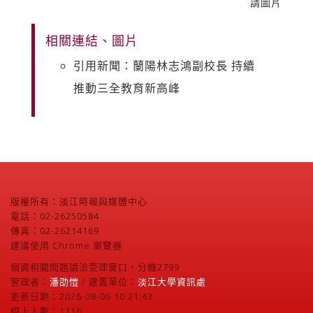
請圖片
相關連結、圖片
引用新聞：蘭陽林志鴻副校長 持續
推動三全教育新高峰
版權所有：淡江時報與媒體中心
電話：02-26250584
傳真：02-26214169
建議使用 Chrome 瀏覽器
個資相關問題請洽受理窗口，分機2799
管理者：
潘劭愷
/ 建置單位：
淡江大學資訊處
更新日期：2026-08-06 10:21:43
線上人數：1116