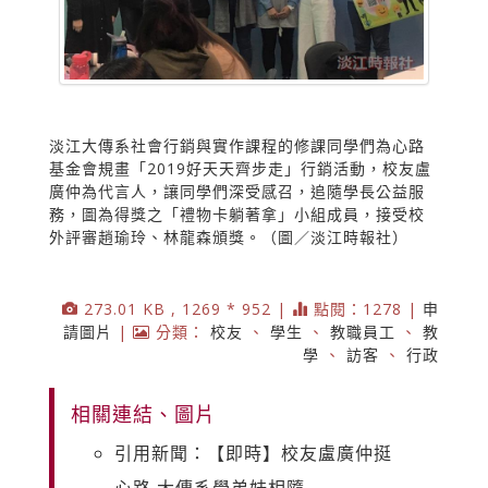
淡江大傳系社會行銷與實作課程的修課同學們為心路
基金會規畫「2019好天天齊步走」行銷活動，校友盧
廣仲為代言人，讓同學們深受感召，追隨學長公益服
務，圖為得獎之「禮物卡躺著拿」小組成員，接受校
外評審趙瑜玲、林龍森頒獎。（圖／淡江時報社）
273.01 KB , 1269 * 952 |
點閱：1278 |
申
請圖片
|
分類：
校友
、
學生
、
教職員工
、
教
學
、
訪客
、
行政
相關連結、圖片
引用新聞：【即時】校友盧廣仲挺