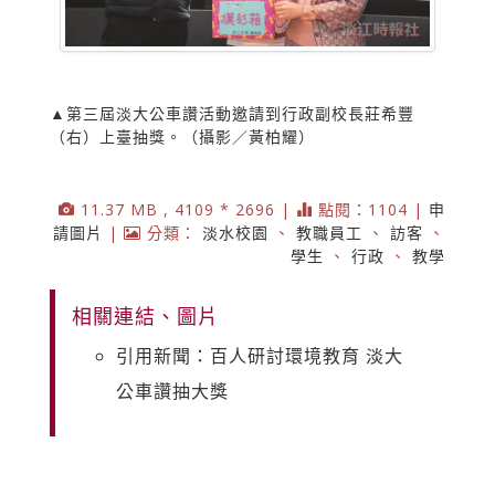
▲第三屆淡大公車讚活動邀請到行政副校長莊希豐
（右）上臺抽獎。（攝影／黃柏耀）
11.37 MB , 4109 * 2696 |
點閱：1104 |
申
請圖片
|
分類：
淡水校園
、
教職員工
、
訪客
、
學生
、
行政
、
教學
相關連結、圖片
引用新聞：百人研討環境教育 淡大
公車讚抽大獎