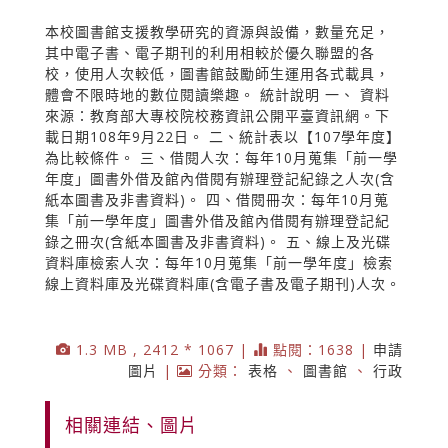
本校圖書館支援教學研究的資源與設備，數量充足，
其中電子書、電子期刊的利用相較於優久聯盟的各
校，使用人次較低，圖書館鼓勵師生運用各式載具，
體會不限時地的數位閱讀樂趣。 統計說明 一、 資料
來源：教育部大專校院校務資訊公開平臺資訊網。下
載日期108年9月22日。 二、統計表以【107學年度】
為比較條件。 三、借閱人次：每年10月蒐集「前一學
年度」圖書外借及館內借閱有辦理登記紀錄之人次(含
紙本圖書及非書資料)。 四、借閱冊次：每年10月蒐
集「前一學年度」圖書外借及館內借閱有辦理登記紀
錄之冊次(含紙本圖書及非書資料)。 五、線上及光碟
資料庫檢索人次：每年10月蒐集「前一學年度」檢索
線上資料庫及光碟資料庫(含電子書及電子期刊)人次。
1.3 MB , 2412 * 1067 |
點閱：1638 |
申請
圖片
|
分類：
表格
、
圖書館
、
行政
相關連結、圖片