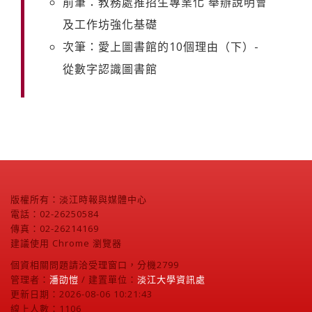
前筆：教務處推招生專業化 舉辦說明會
及工作坊強化基礎
次筆：愛上圖書館的10個理由（下）-
從數字認識圖書館
版權所有：淡江時報與媒體中心
電話：02-26250584
傳真：02-26214169
建議使用 Chrome 瀏覽器
個資相關問題請洽受理窗口，分機2799
管理者：
潘劭愷
/ 建置單位：
淡江大學資訊處
更新日期：2026-08-06 10:21:43
線上人數：1106