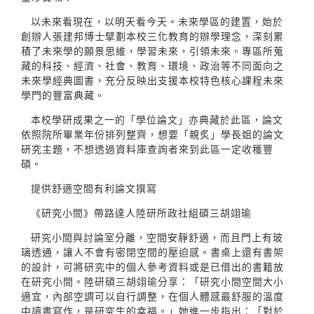
以未來看現在，以明天看今天。未來學區的建置，始於
創辦人張建邦博士擘劃本校三化教育的辦學理念，深刻累
積了未來學的願景思維，學習未來，引領未來。專區所蒐
藏的科技、經濟、社會、教育、環境、政治等不同面向之
未來學經典圖書，充分反映出支援本校特色核心課程未來
學門的豐富典藏。
本校學研成果之一的「學位論文」亦典藏於此區，論文
依照院所畢業年份排列整齊，想要「親炙」學長姐的論文
研究主題，不想透過資料庫查詢者來到此區一定收穫豐
碩。
提供舒適空間有利論文撰寫
《研究小間》帶路達人陸研所政社組碩三胡翊瑜
研究小間與討論室分離，空間安靜舒適，而且門上有玻
璃透通，讓人不會有密閉空間的壓迫感。書桌上還有書架
的設計，可將研究中的個人參考資料或是已借出的書籍放
在研究小間。陸研碩三胡翊瑜分享：「研究小間空間大小
適宜，內部空調可以自行調整，在個人體感最舒服的溫度
中讀書寫作，是研究生的幸福。」她進一步指出：「對於