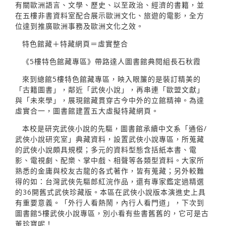
有關歐洲語言、文學、歷史、以至政治、經濟的書籍，並
在五樓非書資料室配合展示歐洲文化、旅遊的電影，全方
位達到推廣歐洲事務及歐洲文化之效。
特色館藏＋特藏網頁＝虛實整合
《5樓特色館藏專區》帶路達人圖書館典閱組長石秋霞
來到總館5樓特色館藏專區，映入眼簾的是裝訂精美的
「古籍圖書」，鄰近「武俠小說」，再串連「歐盟文獻」
與「未來學」，展現館藏貫穿古今中外的立館精神。為達
虛實合一，圖書館建置五大虛擬特藏網頁。
本校是研究武俠小說的先驅，圖書館承續中文系「通俗/
武俠小說研究室」典藏資料，設置武俠小說專區，所蒐藏
的武俠小說頗具規模；多元的資料型態含括紙本書、電
影、電視劇、配樂、掌中戲、相聲等各類型資料。大家所
熟悉的金庸與校友古龍的各式著作，皆有蒐藏；另外較難
得的如：台灣武俠先驅郎紅浣作品，還有專家鑑定過精選
的36開舊式武俠珍藏版。本區在武俠小說版本演進史上具
有重要意義。「外行人看熱鬧，內行人看門道」，下次到
圖書館5樓武俠小說專區，別小看有些書舊舊的，它可是古
董珍寶呢！