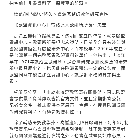
抽空前往非書資料室一探豐富的館藏。
標題/國內歷史悠久、資源完整的歐洲研究專區
《歐盟資訊中心》帶路達人歐研所所長卓忠宏
走進五樓特色館藏專區，透明而獨立的空間，就是歐盟
資訊中心。歐研所所長卓忠宏說明，目前全台只有淡江與
國家圖書館設有歐盟研究中心，而本校早在2006年成立，
是台灣第一個完整蒐集歐盟資料的單位。他指出：「淡江
早在1971年就成立歐研所，是台灣研究歐洲政經法的研究
所中最具歷史的，也因此在歐洲累積出一定的知名度。而
歐盟同意在淡江建立資訊中心，就是對本校的肯定與重
視。」
卓所長分享：「由於本校是歐盟寄存圖書館，因此歐盟
會提供電子資料庫以查詢官方文件，並且定期郵寄公報、
記者會文件、雜誌提供本區展示、宣傳，在搜尋歐洲議題
的研究資料時，有極高的便利性。」
除了輔助研究教學外，為響應5月9日歐洲日，每年5月初
歐盟資訊中心會舉辦歐盟週系列活動，除了邀請專家學者
就有關歐洲議題進行演講之外，也會在歐盟資訊中心展示