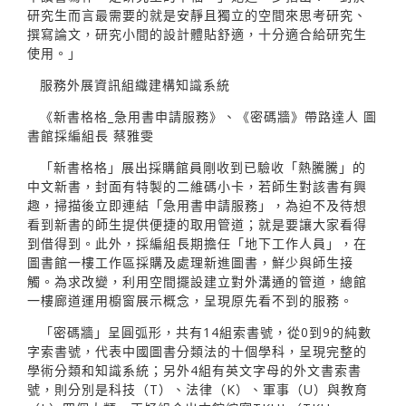
研究生而言最需要的就是安靜且獨立的空間來思考研究、
撰寫論文，研究小間的設計體貼舒適，十分適合給研究生
使用。」
服務外展資訊組織建構知識系統
《新書格格_急用書申請服務》、《密碼牆》帶路達人 圖
書館採編組長 蔡雅雯
「新書格格」展出採購館員剛收到已驗收「熱騰騰」的
中文新書，封面有特製的二維碼小卡，若師生對該書有興
趣，掃描後立即連結「急用書申請服務」，為迫不及待想
看到新書的師生提供便捷的取用管道；就是要讓大家看得
到借得到。此外，採編組長期擔任「地下工作人員」，在
圖書館一樓工作區採購及處理新進圖書，鮮少與師生接
觸。為求改變，利用空間擺設建立對外溝通的管道，總館
一樓廊道運用櫥窗展示概念，呈現原先看不到的服務。
「密碼牆」呈圓弧形，共有14組索書號，從0到9的純數
字索書號，代表中國圖書分類法的十個學科，呈現完整的
學術分類和知識系統；另外4組有英文字母的外文書索書
號，則分別是科技（T）、法律（K）、軍事（U）與教育