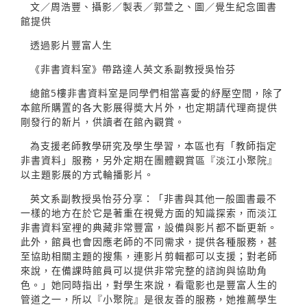
文／周浩豐、攝影／製表／郭萱之、圖／覺生紀念圖書
館提供
透過影片豐富人生
《非書資料室》帶路達人英文系副教授吳怡芬
總館5樓非書資料室是同學們相當喜愛的紓壓空間，除了
本館所購置的各大影展得奬大片外，也定期請代理商提供
剛發行的新片，供讀者在館內觀賞。
為支援老師教學研究及學生學習，本區也有「教師指定
非書資料」服務，另外定期在團體觀賞區『淡江小聚院』
以主題影展的方式輪播影片。
英文系副教授吳怡芬分享：「非書與其他一般圖書最不
一樣的地方在於它是著重在視覺方面的知識探索，而淡江
非書資料室裡的典藏非常豐富，設備與影片都不斷更新。
此外，館員也會因應老師的不同需求，提供各種服務，甚
至協助相關主題的搜集，連影片剪輯都可以支援；對老師
來說，在備課時館員可以提供非常完整的諮詢與協助角
色。」她同時指出，對學生來說，看電影也是豐富人生的
管道之一，所以『小聚院』是很友善的服務，她推薦學生