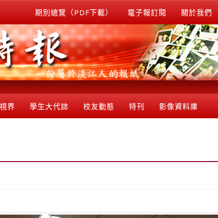
期別總覽（PDF下載）
電子報訂閱
關於我們
視界
學生大代誌
校友動態
特刊
影像資料庫