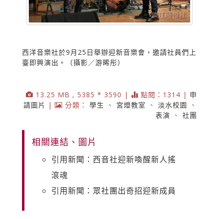
西洋音樂社於9月25日舉辦迎新音樂會，邀請社員們上
臺即興演出。（攝影／游晞彤）
13.25 MB , 5385 * 3590 |
點閱：1314 |
申
請圖片
|
分類：
學生
、
宮燈教室
、
淡水校園
、
表演
、
社團
相關連結、圖片
引用新聞：西音社迎新喚醒新人搖
滾魂
引用新聞：眾社團出奇招迎新成員