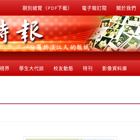
期別總覽（PDF下載）
電子報訂閱
關於我們
視界
學生大代誌
校友動態
特刊
影像資料庫