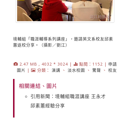
境輔組「職涯輔導系列講座」，邀請英文系校友邱素
蕙返校分享。（攝影／劉江）
2.47 MB , 4032 * 3024 |
點閱：1152 |
申請
圖片
|
分類：
演講
、
淡水校園
、
驚聲
、
校友
相關連結、圖片
引用新聞：境輔組職涯講座 王永才
邱素蕙經驗分享