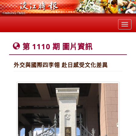
Toggl
navig
第 1110 期 圖片資訊
外交與國際四李翎 赴日感受文化差異