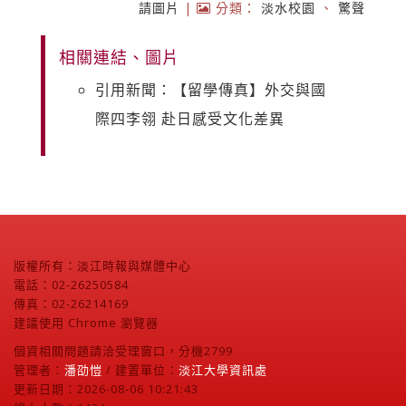
請圖片
|
分類：
淡水校園
、
驚聲
相關連結、圖片
引用新聞：【留學傳真】外交與國
際四李翎 赴日感受文化差異
版權所有：淡江時報與媒體中心
電話：02-26250584
傳真：02-26214169
建議使用 Chrome 瀏覽器
個資相關問題請洽受理窗口，分機2799
管理者：
潘劭愷
/ 建置單位：
淡江大學資訊處
更新日期：2026-08-06 10:21:43