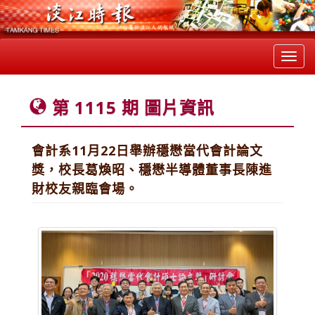
Toggl
navig
第 1115 期 圖片資訊
會計系11月22日舉辦穩懋當代會計論文
獎，校長葛煥昭、穩懋半導體董事長陳進
財校友親臨會場。