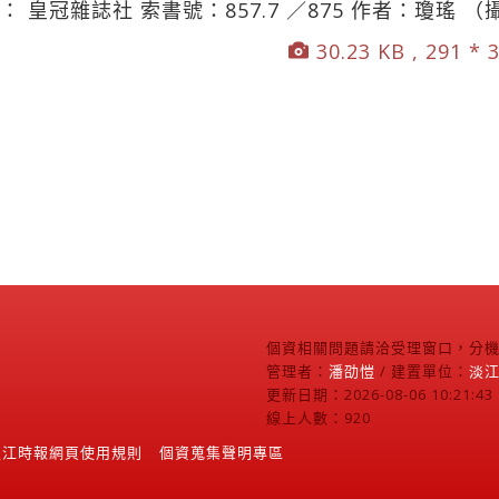
 皇冠雜誌社 索書號：857.7 ／875 作者：瓊瑤 
30.23 KB , 291 * 
個資相關問題請洽受理窗口，分機2
管理者：
潘劭愷
/ 建置單位：
淡
更新日期：2026-08-06 10:21:43
線上人數：920
淡江時報網頁使用規則
個資蒐集聲明專區