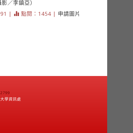
（攝影／李鎮亞）
391 |
點閱：1454 |
申請圖片
799
江大學資訊處