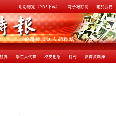
期別總覽（PDF下載）
電子報訂閱
關於我們
視界
學生大代誌
校友動態
特刊
影像資料庫