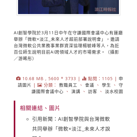
AI創智學院於3月11日中午在守謙國際會議中心有蓮廳
舉辦「微軟×淡江_未來人才超前部署說明會」，邀請
台灣微軟公共業務事業群資深協理楊毓峰等人，為近
百位師生說明目前AI跨領域人才的市場需求。（攝影
／游晞彤）
10.68 MB , 5600 * 3733 |
點閱：1105 |
申
請圖片
|
分類：
教職員工
、
會議
、
學生
、
守
謙國際會議中心
、
演講
、
訪客
、
淡水校園
相關連結、圖片
引用新聞：AI創智學院與台灣微軟
共同舉辦「微軟×淡江_未來人才說