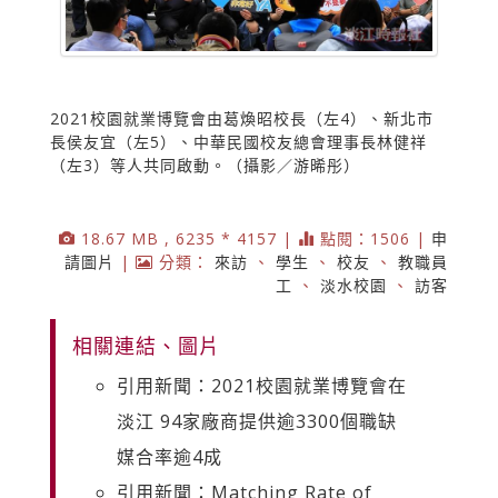
2021校園就業博覽會由葛煥昭校長（左4）、新北市
長侯友宜（左5）、中華民國校友總會理事長林健祥
（左3）等人共同啟動。（攝影／游晞彤）
18.67 MB , 6235 * 4157 |
點閱：1506 |
申
請圖片
|
分類：
來訪
、
學生
、
校友
、
教職員
工
、
淡水校園
、
訪客
相關連結、圖片
引用新聞：2021校園就業博覽會在
淡江 94家廠商提供逾3300個職缺
媒合率逾4成
引用新聞：Matching Rate of