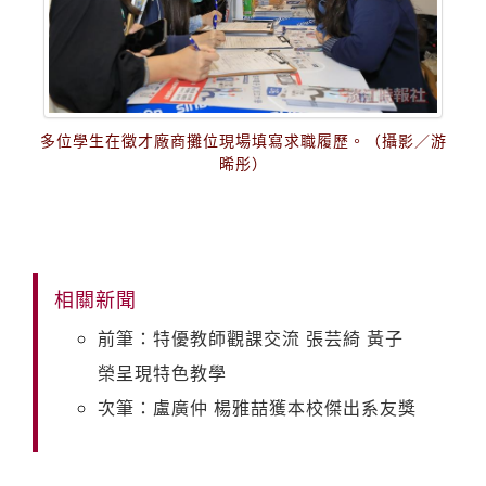
多位學生在徵才廠商攤位現場填寫求職履歷。（攝影／游
晞彤）
相關新聞
前筆：特優教師觀課交流 張芸綺 黃子
榮呈現特色教學
次筆：盧廣仲 楊雅喆獲本校傑出系友獎