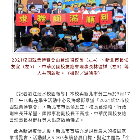
2021校園就業博覽會由葛煥昭校長（左4）、新北市長侯
友宜（左5）、中華民國校友總會理事長林健祥（左3）等
人共同啟動。（攝影／游晞彤）
【記者劉江淡水校園報導】本校與新北市勞工局於3月17
日上午10時在學生活動中心及海報街舉辦「2021新北市校
園就業博覽會」，新北市市長侯友宜、校長葛煥昭、行政
副校長莊希豐、國際事務副校長王高成、中華民國校友總
會理事長林健祥等人出席啟動儀式。
此為新冠疫情之後，新北市首場亦是規模最大的校園就
業博覽會，活動融入SDGs永續發展目標，擬定主題為「企