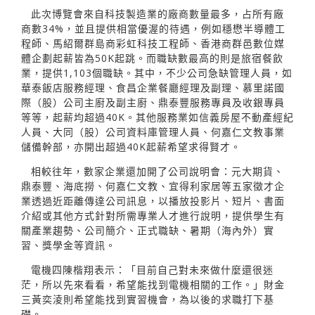
此次博覽會來自科技製造業的廠商數量最多，占所有廠
商數34%，並且提供相當優渥的待遇，例如穩懋半導體工
程師、馬紹爾群島商彩虹科技工程師、香港商群邑數位媒
體企劃起薪皆為50K起跳。而職缺數最高的則是旅宿餐飲
業，提供1,103個職缺。其中，不少公司急缺管理人員，如
華泰飯店服務經理、食昌企業餐廳經理及副理、慕里諾國
際（股）公司主廚及副主廚、鼎泰豐服務專員及收銀專員
等等，起薪均超過40K。其他服務業如信義房屋不動產經紀
人員、大同（股）公司資料庫管理人員、何嘉仁文教事業
儲備幹部，亦開出超過40K起薪希望求得賢才。
相較往年，數家企業還加開了公司說明會：元大期貨、
鼎泰豐、海底撈、何嘉仁文教、宜得利家居等五家徵才企
業透過近距離傳達公司訊息，以播放投影片、短片、書面
介紹或其他方式針對所需專業人才進行說明，提供學生有
關產業趨勢、公司簡介、正式職缺、暑期（海內外）實
習、獎學金等資訊。
電機四陳楷翔表示：「目前自己對未來做什麼還很迷
茫，所以先來看看，希望能找到電機相關的工作。」財金
三黃奕淩則希望能找到實習機會，為以後的求職打下基
礎。