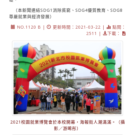
（本新聞連結SDG1消除貧窮、SDG4優質教育、SDG8
尊嚴就業與經濟發展）
NO.1120 B |
更新時間：2021-03-22 |
點閱：
2511 |
下載：
2021校園就業博覽會於本校開幕，海報街人潮滿滿。（攝
影／游晞彤）