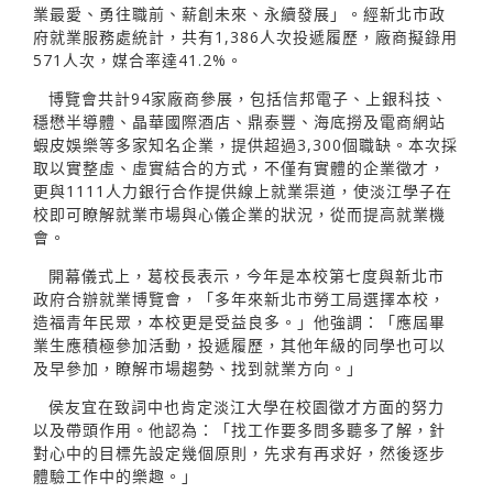
業最愛、勇往職前、薪創未來、永續發展」。經新北市政
府就業服務處統計，共有1,386人次投遞履歷，廠商擬錄用
571人次，媒合率達41.2%。
博覽會共計94家廠商參展，包括信邦電子、上銀科技、
穩懋半導體、晶華國際酒店、鼎泰豐、海底撈及電商網站
蝦皮娛樂等多家知名企業，提供超過3,300個職缺。本次採
取以實整虛、虛實結合的方式，不僅有實體的企業徵才，
更與1111人力銀行合作提供線上就業渠道，使淡江學子在
校即可瞭解就業市場與心儀企業的狀況，從而提高就業機
會。
開幕儀式上，葛校長表示，今年是本校第七度與新北市
政府合辦就業博覽會，「多年來新北市勞工局選擇本校，
造福青年民眾，本校更是受益良多。」他強調：「應屆畢
業生應積極參加活動，投遞履歷，其他年級的同學也可以
及早參加，瞭解市場趨勢、找到就業方向。」
侯友宜在致詞中也肯定淡江大學在校園徵才方面的努力
以及帶頭作用。他認為：「找工作要多問多聽多了解，針
對心中的目標先設定幾個原則，先求有再求好，然後逐步
體驗工作中的樂趣。」