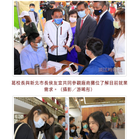
葛校長與新北市長侯友宜共同參觀廠商攤位了解目前就業
需求。（攝影／游晞彤）