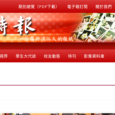
期別總覽（PDF下載）
電子報訂閱
關於我們
視界
學生大代誌
校友動態
特刊
影像資料庫