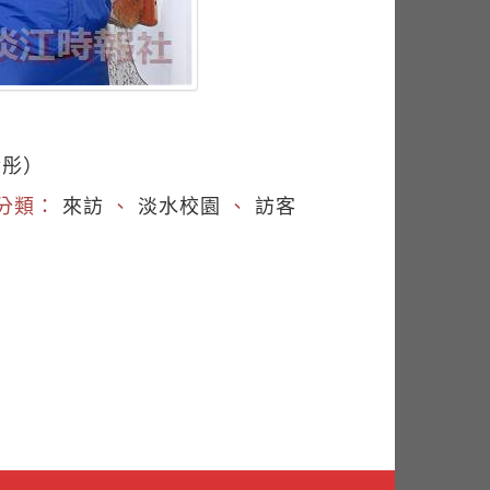
晞彤）
分類：
來訪
、
淡水校園
、
訪客