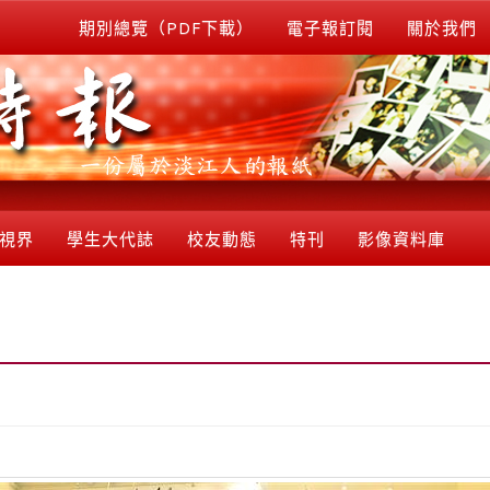
期別總覽（PDF下載）
電子報訂閱
關於我們
視界
學生大代誌
校友動態
特刊
影像資料庫