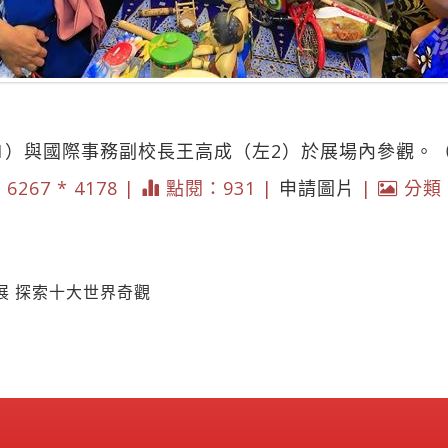
1）與國際事務副校長王高成（左2）於展場內參觀。
 6267 * 4178 |
點閱：931 |
申請圖片
|
分類
展 探索十大世界奇觀