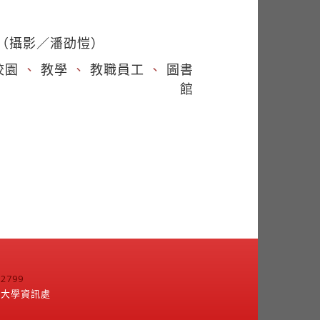
（攝影／潘劭愷）
校園
、
教學
、
教職員工
、
圖書
館
799
江大學資訊處