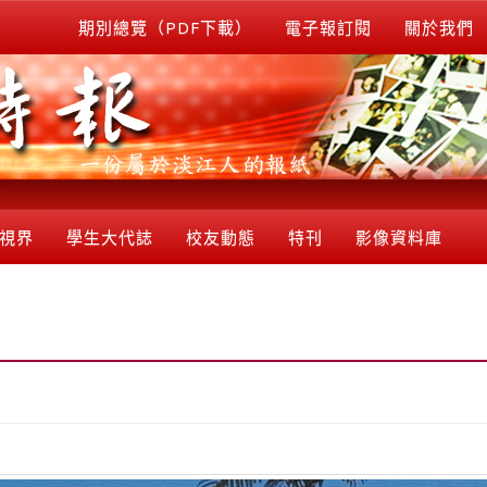
期別總覽（PDF下載）
電子報訂閱
關於我們
視界
學生大代誌
校友動態
特刊
影像資料庫