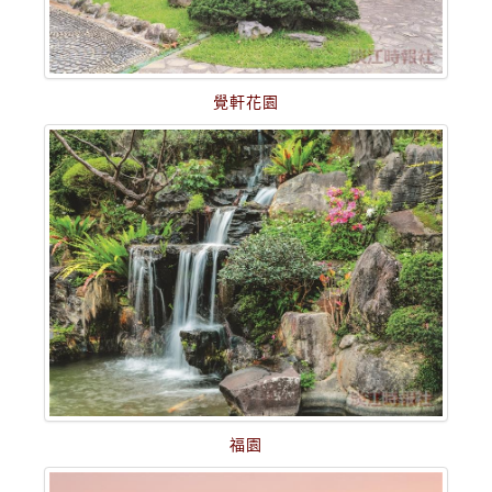
覺軒花園
福園