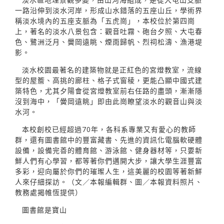
一路沿伸到淡水河岸，形成山水錯落的五座山丘，學術界
稱淡水境內的五座支脈為「五虎崗」，本校位於第四崗
上，著名的淡水八景包含：觀音吐霧、砲台夕照、大屯春
色、鷺洲泛月、黌岡遠眺、煙雨歸帆、烈祠松濤、漁港堤
影。
淡水校園最著名的建築物就是正紅色的宮燈教室，流線
型的屋簷、高挑的廊柱、格子式窗稜，更能凸顯中國式建
築特色，尤其夕陽會從宮燈教室前右任路的盡頭，漸漸隱
沒到海中，「黌岡遠眺」即由此崗瞭望淡水的觀音山與淡
水河。
本校創校已經超過70年，各科系專業又有愛心的教師
群，還有圖書館中的豐富藏書、先進的資訊化電腦軟硬體
設備，設備完善的體育館、游泳館、健身器材等，只要新
鮮人們有心學習，都等著你們邁開大步，讓大學生涯豐富
多彩，迎向屬於你們的璀璨人生，這美麗的校園等著新鮮
人來仔細探訪。（文／本報編輯群、圖／本報資料照片、
教務處揭帷恆提供）
圖書館是寶山