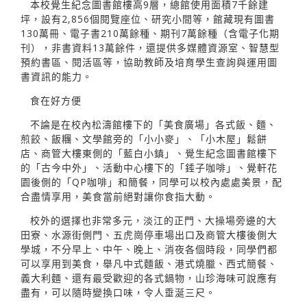
本校覺生紀念圖書館樓高9層，總館使用面積7千餘建
坪，設有2,856個閱覽座位、研究小間等，館藏現有圖書
130萬冊、電子書210萬餘種、期刊7萬餘種（含電子化期
刊），非書資料13萬餘件，還提供多媒體資源室、智慧型
預約書區、閱活區等，協助教師及培育學生查詢與運用圖
書資訊的能力。
食在好方便
不論是在校內松濤館樓下的「美食廣場」各式飯、麵、
煎餃、飯糰、文學館旁的「小小麥」、「小木屋」鬆餅
店、商管大樓東側的「藍白小鎮」、覺生紀念圖書館樓下
的「古今中外」、活動中心樓下的「錘子咖啡」、覺軒花
園後側的「QP咖啡」和簡餐，同學可以校內處處美景，配
合盡情享用，美食當前絕對讓你食指大動。
校外的選擇也非常多元，淡江的正門、大操場旁邊的大
田寮、水源街側門、五虎崗停車場出口及商管大樓後側大
學城，不分早上、中午、晚上、消夜各個時段，同學們都
可以享用到美食，舉凡中式麵飯、港式燒臘、西式簡餐、
義大利麵、還有最受歡迎的各式鍋物，山珍海味可說應有
盡有，可以隨時變換口味，令人垂涎三尺。