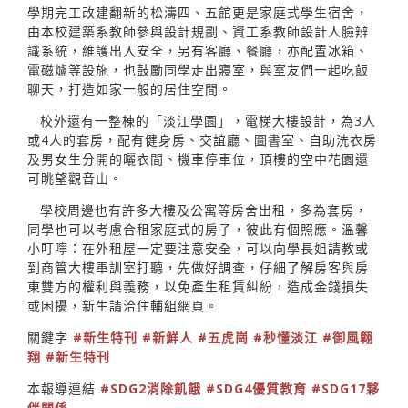
學期完工改建翻新的松濤四、五館更是家庭式學生宿舍，
由本校建築系教師參與設計規劃、資工系教師設計人臉辨
識系統，維護出入安全，另有客廳、餐廳，亦配置冰箱、
電磁爐等設施，也鼓勵同學走出寢室，與室友們一起吃飯
聊天，打造如家一般的居住空間。
校外還有一整棟的「淡江學園」，電梯大樓設計，為3人
或4人的套房，配有健身房、交誼廳、圖書室、自助洗衣房
及男女生分開的曬衣間、機車停車位，頂樓的空中花園還
可眺望觀音山。
學校周邊也有許多大樓及公寓等房舍出租，多為套房，
同學也可以考慮合租家庭式的房子，彼此有個照應。溫馨
小叮嚀：在外租屋一定要注意安全，可以向學長姐請教或
到商管大樓軍訓室打聽，先做好調查，仔細了解房客與房
東雙方的權利與義務，以免產生租賃糾紛，造成金錢損失
或困擾，新生請洽住輔組網頁。
關鍵字
#新生特刊
#新鮮人
#五虎崗
#秒懂淡江
#御風翺
翔
#新生特刊
本報導連結
#SDG2消除飢餓
#SDG4優質教育
#SDG17夥
伴關係