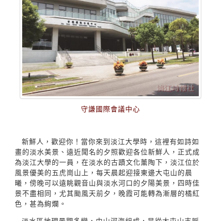
守謙國際會議中心
新鮮人，歡迎你！當你來到淡江大學時，這裡有如詩如
畫的淡水美景、遠近聞名的夕照歡迎各位新鮮人，正式成
為淡江大學的一員，在淡水的古蹟文化薰陶下，淡江位於
風景優美的五虎崗山上，每天晨起迎接東邊大屯山的晨
曦，傍晚可以遠眺觀音山與淡水河口的夕陽美景，四時佳
景不盡相同，尤其颱風天前夕，晚霞可能轉為漸層的橘紅
色，甚為絢爛。
淡水區地理景觀多變，由山河海組成，是從大屯山支脈