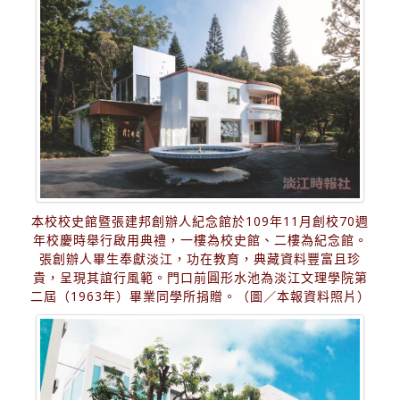
本校校史館暨張建邦創辦人紀念館於109年11月創校70週
年校慶時舉行啟用典禮，一樓為校史館、二樓為紀念館。
張創辦人畢生奉獻淡江，功在教育，典藏資料豐富且珍
貴，呈現其誼行風範。門口前圓形水池為淡江文理學院第
二屆（1963年）畢業同學所捐贈。（圖／本報資料照片）