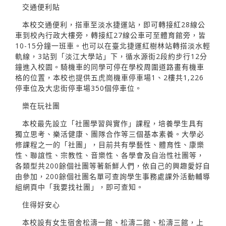
交通便利貼
本校交通便利，搭車至淡水捷運站，即可轉接紅28線公
車到校內行政大樓旁，轉接紅27線公車可至體育館旁，皆
10-15分鐘一班車。也可以在臺北捷運紅樹林站轉搭淡水輕
軌線，3站到「淡江大學站」下，循水源街2段約步行12分
鐘進入校園。騎機車的同學可停在學校周圍道路畫有機車
格的位置，本校也提供五虎崗機車停車場1、2樓共1,226
停車位及大忠街停車場350個停車位。
樂在玩社團
本校最先設立「社團學習與實作」課程，培養學生具有
獨立思考、樂活健康、團隊合作等三個基本素養。大學必
修課程之一的「社團」，目前共有學藝性、體育性、康樂
性、聯誼性、宗教性、音樂性、各學會及自治性社團等，
各類型共200餘個社團等著新鮮人們，依自己的興趣愛好自
由參加，200餘個社團名單可查詢學生事務處課外活動輔導
組網頁中「我要找社團」，即可查知。
住得好安心
本校設有女生宿舍松濤一館、松濤二館、松濤三館，上