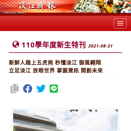
Toggl
navig
110學年度新生特刊
2021-08-31
新鮮人踏上五虎崗 秒懂淡江 御風翺翔
立足淡江 放眼世界 掌握資訊 開創未來