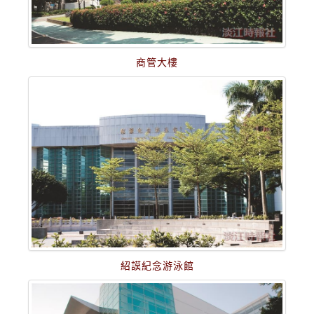
商管大樓
紹謨紀念游泳館