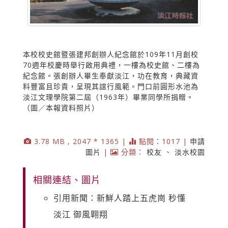
本校校史館暨張建邦創辦人紀念館於109年11月創校
70週年校慶時舉行啟用典禮，一樓為校史館、二樓為
紀念館。張創辦人畢生奉獻淡江，功在教育，典藏資
料豐富且珍貴，呈現其誼行風範。門口前圓形水池為
淡江文理學院第二屆（1963年）畢業同學所捐贈。
（圖／本報資料照片）
3.78 MB , 2047 * 1365 |
點閱：1017 |
申請
圖片
|
分類：
校友
、
淡水校園
相關連結、圖片
引用新聞：新鮮人踏上五虎崗 秒懂
淡江 御風翺翔