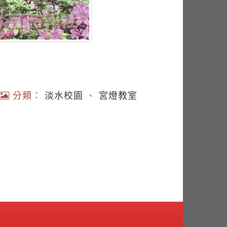
分類：
淡水校園
、
宮燈教室