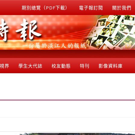
期別總覽（PDF下載）
電子報訂閱
關於我們
視界
學生大代誌
校友動態
特刊
影像資料庫